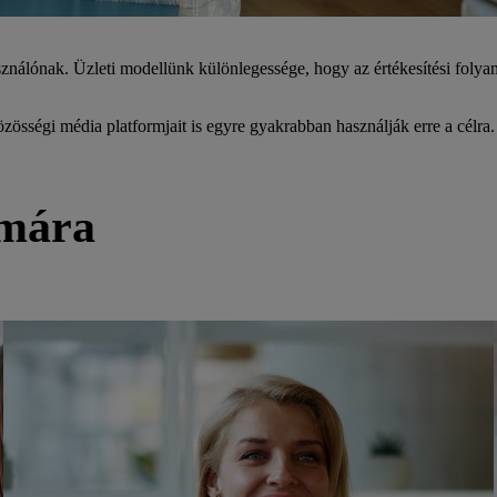
asználónak. Üzleti modellünk különlegessége, hogy az értékesítési folya
össégi média platformjait is egyre gyakrabban használják erre a célra.
ámára