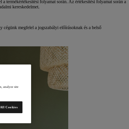
l a termékértékesítési folyamat során. Az értékesítési folyamat során a
sadalmi kereskedelmet.
 cégünk megfelel a jogszabályi előírásoknak és a belső
, analyze site
All Cookies