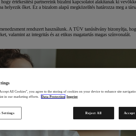
 hogy értékesítési partnereink bizalmi kapcsolatot alakítanak ki vevőkke
ba helyezik őket. Ez a bizalom alapú megközelítés határozza meg a tár
enedzsment rendszert használunk. A TÜV tanúsítvány bizonyítja, hogy
ket, valamint az integritás és az etikus magatartás magas színvonalát.
tings
Accept All Cookies”, you agree to the storing of cookies on your device to enhance site navigation
ist in our marketing efforts.
Data Protection
Imprint
 Settings
Reject All
Accept 