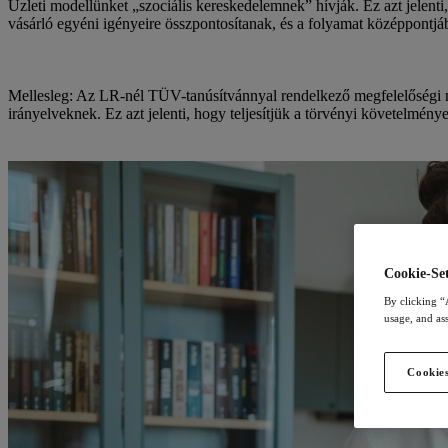
Üzleti modellünket „szociális kereskedelemnek” hívják. Ez azt jelenti,
vásárló egyéni igényeire összpontosítanak, és a folyamat középpontjá
Mellesleg: Az LR-nél TÜV-tanúsítvánnyal rendelkező megfelelőségi m
irányelveknek. Ez azt jelenti, hogy teljesítjük a törvényi követelménye
Cookie-Set
By clicking “
usage, and ass
Cookies