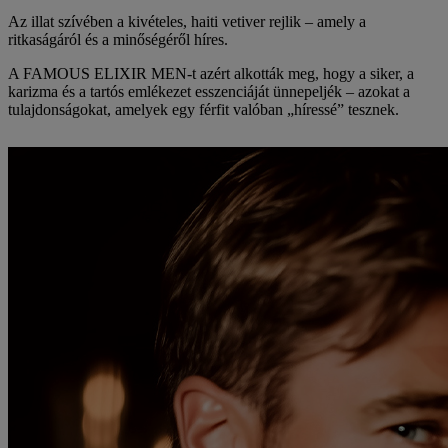
Az illat szívében a kivételes, haiti vetiver rejlik – amely a
ritkaságáról és a minőségéről híres.
A
FAMOUS ELIXIR MEN
-t azért alkották meg, hogy a siker, a
karizma és a tartós emlékezet esszenciáját ünnepeljék – azokat a
tulajdonságokat, amelyek egy férfit valóban „híressé” tesznek.