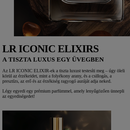
LR ICONIC ELIXIRS
A TISZTA LUXUS EGY ÜVEGBEN
Az
LR ICONIC ELIXIR-ek
a tiszta luxust testesíti meg – úgy öleli
körül az érzékeidet, mint a folyékony arany, és a csillogás, a
presztízs, az erő és az érzékiség ragyogó auráját adja neked.
Légy egyedi egy prémium parfümmel, amely lenyűgözően ünnepli
az egyediségedet!