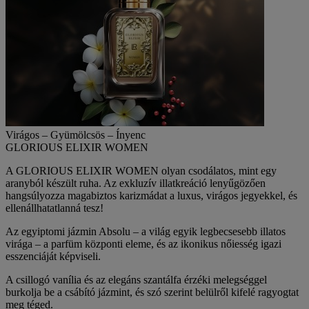
Virágos – Gyümölcsös – Ínyenc
GLORIOUS ELIXIR WOMEN
A
GLORIOUS ELIXIR WOMEN
olyan csodálatos, mint egy
aranyból készült ruha. Az exkluzív illatkreáció lenyűgözően
hangsúlyozza magabiztos karizmádat a luxus, virágos jegyekkel, és
ellenállhatatlanná tesz!
Az egyiptomi jázmin Absolu
– a világ egyik legbecsesebb illatos
virága – a parfüm központi eleme, és az ikonikus nőiesség igazi
esszenciáját képviseli.
A
csillogó
vanília és az
elegáns
szantálfa érzéki melegséggel
burkolja be a
csábító
jázmint, és szó szerint belülről kifelé ragyogtat
meg téged.