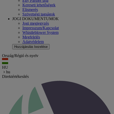
Egy Partner útja
Kereseti lehetőségek
Elismerés
Szövetségi tagságok
JOGI DOKUMENTUMOK
Jogi megjegyzés
Impresszum/Kapcsolat
Whistleblower System
Megfelelés
Adatvédelem
Hozzájárulás kezelése
Ország/Régió és nyelv
HU
hu
Direktértékesítés