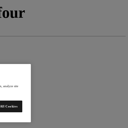
four
, analyze site
All Cookies