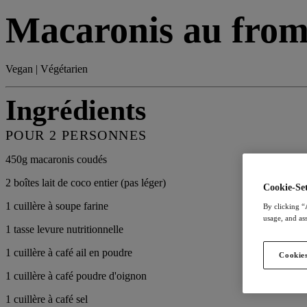
Macaronis au froma
Vegan | Végétarien
Ingrédients
POUR 2 PERSONNES
450g macaronis coudés
2 boîtes lait de coco entier (pas léger)
Cookie-Set
1 cuillère à soupe farine
By clicking “
usage, and ass
1 tasse levure nutritionnelle
1 cuillère à café ail en poudre
Cookies
1 cuillère à café poudre d'oignon
1 cuillère à café sel