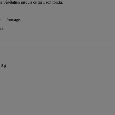
e végétalien jusqu'à ce qu'il soit fondu.
.
t le fromage.
ré.
 0 g