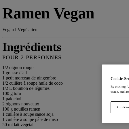
Ramen Vegan
Vegan I Végétarien
Ingrédients
POUR 2 PERSONNES
1/2 oignon rouge
1 gousse d'ail
1 petit morceau de gingembre
Cookie-Set
1/2 cuillère à soupe huile de coco
By clicking “
1/2 L bouillon de légumes
usage, and ass
100 g tofu
1 pak choi
2 oignons nouveaux
Cookies
100 g nouilles ramen
1 cuillère à soupe sauce soja
1 cuillère à soupe pâte de miso
50 ml lait végétal