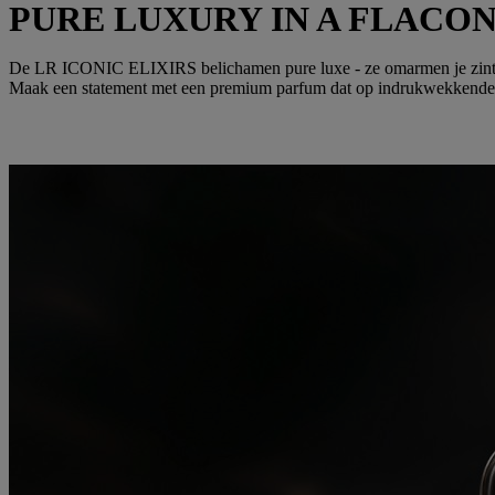
PURE LUXURY IN A FLACO
De LR ICONIC ELIXIRS belichamen pure luxe - ze omarmen je zintuigen
Maak een statement met een premium parfum dat op indrukwekkende 