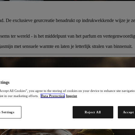
 exclusieve geurcreatie benadrukt op indrukwekkende wijze je zelfv
sems ter wereld - is het middelpunt van het parfum en vertegenwoordig
jasmijn met sensuele warmte en laten je letterlijk stralen van binnenuit.
tings
Accept All Cookies”, you agree to the storing of cookies on your device to enhance site navigation
ist in our marketing efforts.
Data Protection
Imprint
 Settings
Reject All
Accept 