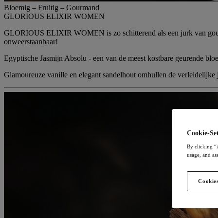
Bloemig – Fruitig – Gourmand
GLORIOUS ELIXIR WOMEN
GLORIOUS ELIXIR WOMEN is zo schitterend als een jurk van goud. De
onweerstaanbaar!
Egyptische Jasmijn Absolu
- een van de meest kostbare geurende bloe
Glamoureuze
vanille
en elegant
sandelhout
omhullen de verleidelijke 
Cookie-Set
By clicking “
usage, and ass
Cookies