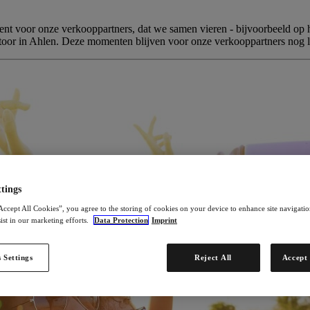
nt voor onze verkooppartners, dat we samen vieren - bijvoorbeeld op he
oor in Ahlen. Deze momenten blijven voor onze verkooppartners nog la
tings
Accept All Cookies”, you agree to the storing of cookies on your device to enhance site navigation
ist in our marketing efforts.
Data Protection
Imprint
 Settings
Reject All
Accept 