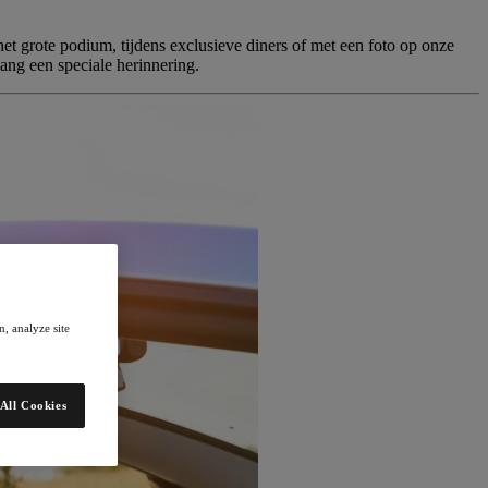
t grote podium, tijdens exclusieve diners of met een foto op onze
ng een speciale herinnering.
, analyze site
All Cookies