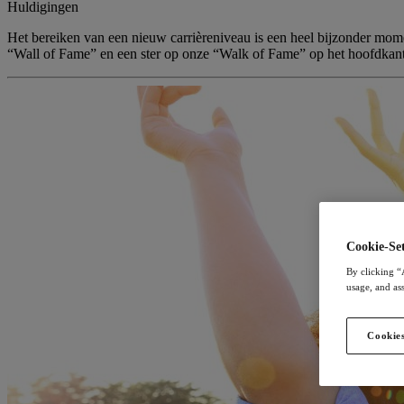
Huldigingen
Het bereiken van een nieuw carrièreniveau is een heel bijzonder mome
“Wall of Fame” en een ster op onze “Walk of Fame” op het hoofdkant
Cookie-Set
By clicking “
usage, and ass
Cookies