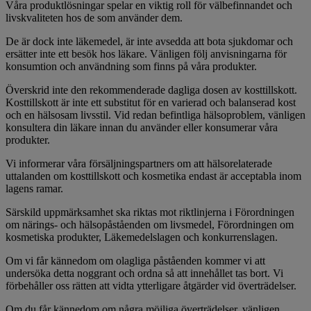
Våra produktlösningar spelar en viktig roll för välbefinnandet och
livskvaliteten hos de som använder dem.
De är dock inte läkemedel, är inte avsedda att bota sjukdomar och
ersätter inte ett besök hos läkare. Vänligen följ anvisningarna för
konsumtion och användning som finns på våra produkter.
Överskrid inte den rekommenderade dagliga dosen av kosttillskott.
Kosttillskott är inte ett substitut för en varierad och balanserad kost
och en hälsosam livsstil. Vid redan befintliga hälsoproblem, vänligen
konsultera din läkare innan du använder eller konsumerar våra
produkter.
Vi informerar våra försäljningspartners om att hälsorelaterade
uttalanden om kosttillskott och kosmetika endast är acceptabla inom
lagens ramar.
Särskild uppmärksamhet ska riktas mot riktlinjerna i Förordningen
om närings- och hälsopåståenden om livsmedel, Förordningen om
kosmetiska produkter, Läkemedelslagen och konkurrenslagen.
Om vi får kännedom om olagliga påståenden kommer vi att
undersöka detta noggrant och ordna så att innehållet tas bort. Vi
förbehåller oss rätten att vidta ytterligare åtgärder vid överträdelser.
Om du får kännedom om några möjliga överträdelser, vänligen