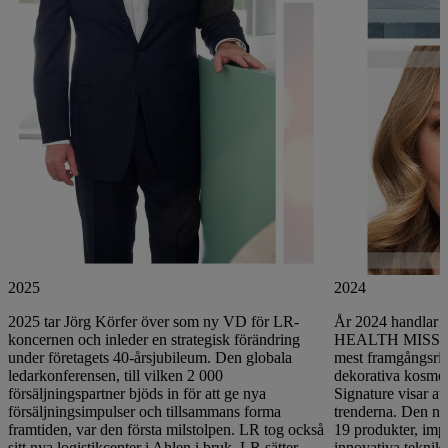
2025
2024
2025 tar Jörg Körfer över som ny VD för LR-
År 2024 handlar 
koncernen och inleder en strategisk förändring
HEALTH MISSION 
under företagets 40-årsjubileum. Den globala
mest framgångsrik
ledarkonferensen, till vilken 2 000
dekorativa kosm
försäljningspartner bjöds in för att ge nya
Signature visar at
försäljningsimpulser och tillsammans forma
trenderna. Den ny
framtiden, var den första milstolpen. LR tog också
19 produkter, imp
sitt nya logistikcenter i Ahlen i bruk. LR sätter
innovativa teknik