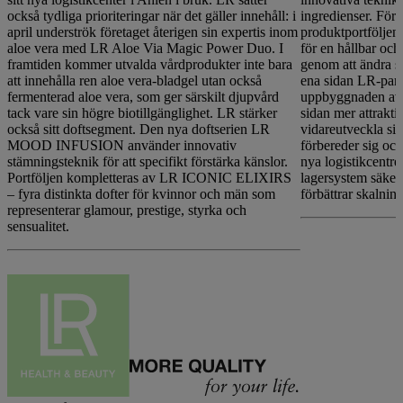
också tydliga prioriteringar när det gäller innehåll: i
ingredienser. För
april underströk företaget återigen sin expertis inom
produktportföljen
aloe vera med LR Aloe Via Magic Power Duo. I
för en hållbar och
framtiden kommer utvalda vårdprodukter inte bara
genom att ändra si
att innehålla ren aloe vera-bladgel utan också
ena sidan LR-partn
fermenterad aloe vera, som ger särskilt djupvård
uppbyggnaden av s
tack vare sin högre biotillgänglighet. LR stärker
sidan mer attraktiv
också sitt doftsegment. Den nya doftserien LR
vidareutveckla si
MOOD INFUSION använder innovativ
förbereder sig ock
stämningsteknik för att specifikt förstärka känslor.
nya logistikcentre
Portföljen kompletteras av LR ICONIC ELIXIRS
lagersystem säkerst
– fyra distinkta dofter för kvinnor och män som
förbättrar skalning
representerar glamour, prestige, styrka och
sensualitet.