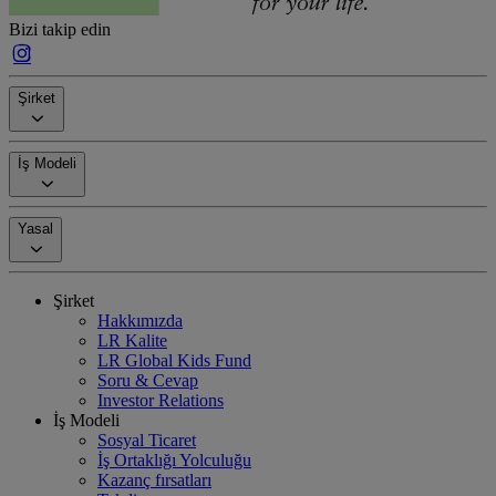
Bizi takip edin
Şirket
İş Modeli
Yasal
Şirket
Hakkımızda
LR Kalite
LR Global Kids Fund
Soru & Cevap
Investor Relations
İş Modeli
Sosyal Ticaret
İş Ortaklığı Yolculuğu
Kazanç fırsatları