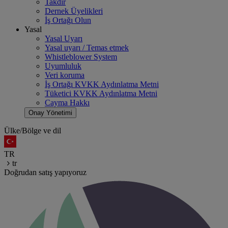
Takdir
Dernek Üyelikleri
İş Ortağı Olun
Yasal
Yasal Uyarı
Yasal uyarı / Temas etmek
Whistleblower System
Uyumluluk
Veri koruma
İş Ortağı KVKK Aydınlatma Metni
Tüketici KVKK Aydınlatma Metni
Cayma Hakkı
Onay Yönetimi
Ülke/Bölge ve dil
TR
tr
Doğrudan satış yapıyoruz