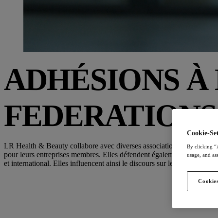
ADHÉSIONS À 
FEDERATIONS
Cookie-Set
LR Health & Beauty collabore avec diverses associations de vente direc
By clicking “
pour leurs entreprises membres. Elles défendent également les intérêts 
usage, and ass
et international. Elles influencent ainsi le discours sur les sujets liés à 
Cookies