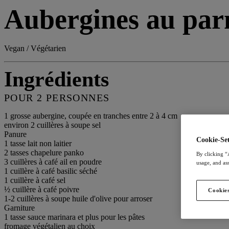
Aubergines au pa
Vegan / Végétarien
Ingrédients
POUR 2 PERSONNES
1 grosse aubergine, coupée en tranches entre 2 à 4 cm
environ 2 cuillères à soupe sel
Panure
Cookie-Set
1 tasse lait non laitier
2 tasses chapelure panko
By clicking “
3 cuillères à café ail en poudre
usage, and ass
1 cuillère à café basilic séché
1 cuillère à café sel
½ cuillère à café poivre
Cookies
1-2 cuillères à soupe huile d'olive pour arroser
Garniture
1 tasse sauce marinara et plus pour les pâtes
fromage végétalien au choix