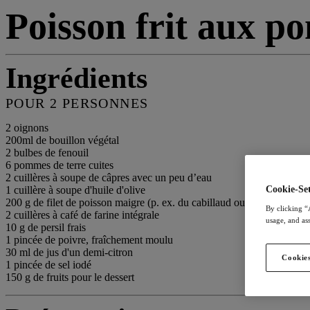
Poisson frit aux po
Ingrédients
POUR 2 PERSONNES
2 oignons
200ml de bouillon végétal
2 bulbes de fenouil
6 pommes de terre cuites
2 cuillères à soupe de câpres avec un peu d’eau
1 cuillère à soupe d'huile d'olive
Cookie-Set
200 g de filet de poisson maigre (p. ex. du cabillaud ou du colin)
By clicking “
2 cuillères à café de farine intégrale
usage, and ass
10 g de persil frais
1 pincée de poivre, fraîchement moulu
30 ml de jus d'un demi-citron
Cookies
1 pincée de sel iodé
150 g de fruits pour le dessert