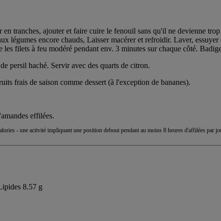
r en tranches, ajouter et faire cuire le fenouil sans qu'il ne devienne t
 aux légumes encore chauds, Laisser macérer et refroidir. Laver, essuyer e
e les filets à feu modéré pendant env. 3 minutes sur chaque côté. Badigeo
 de persil haché. Servir avec des quarts de citron.
its frais de saison comme dessert (à l'exception de bananes).
'amandes effilées.
lories - une activité impliquant une position debout pendant au moins 8 heures d'affilées par jo
 Lipides 8.57 g