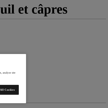
uil et câpres
, analyze site
All Cookies