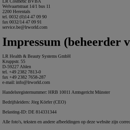
LR Cosmetic BVBA
Welvaartstraat 14/1 bus 11
2200 Herentals
tel. 0032 (0)14 47 09 90
fax 0032/14 47 09 91
service.be@lrworld.com
Impressum (beheerder v
LR Health & Beauty Systems GmbH
Kruppstr. 55
D-59227 Ahlen
tel. +49 2382 7813-0
fax +49 2382 7658-287
e-mail: info@lrworld.com
Handelsregisternummer: HRB 10011 Amtsgericht Münster
Bedrijfsleiders: Jörg Körfer (CEO)
Belasting-ID: DE 814331344
Alle foto's, teksten en andere afbeeldingen op deze website zijn c