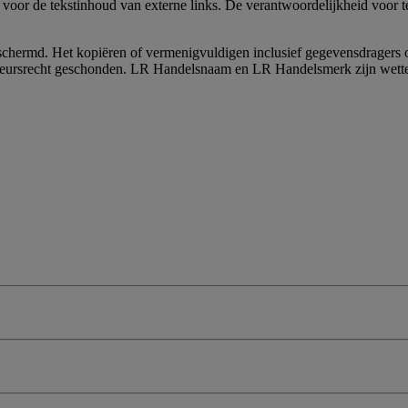
or de tekstinhoud van externe links. De verantwoordelijkheid voor teks
schermd. Het kopiëren of vermenigvuldigen inclusief gegevensdragers o
eursrecht geschonden. LR Handelsnaam en LR Handelsmerk zijn wette