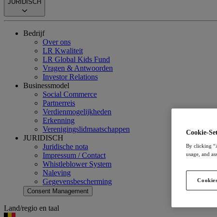
JURIDISCH
Bedrijf
Over ons
LR Kwaliteit
LR Global Kids Fund
Vragen & Antwoorden
Investor Relations
Businessmodel
Social Commerce
Partnerreis
Verdienmogelijkheden
Erkenning
Verenigingslidmaatschappen
Cookie-Set
JURIDISCH
Juridische nota
By clicking “
Impressum / Contact
usage, and ass
Whistleblower System
Naleving
Gegevensbescherming
Cookies
Consent Management
Land/regio en taal