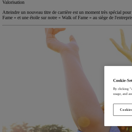
Valorisation
Atteindre un nouveau titre de carrière est un moment très spécial pour
Fame » et une étoile sur notre « Walk of Fame » au siège de l'entrepr
Cookie-Set
By clicking “
usage, and ass
Cookies