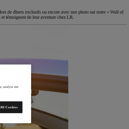
lors de dîners exclusifs ou encore avec une photo sur notre « Wall of
s et témoignent de leur aventure chez LR.
, analyze site
All Cookies