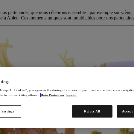
 nos partenaires, que nous célébrons ensemble - par exemple sur scène, 
ise à Ahlen. Ces moments uniques sont inoubliables pour nos partenaire
tings
Accept All Cookies”, you agree to the storing of cookies on your device to enhance site navigation
ist in our marketing efforts.
Data Protection
Imprint
 Settings
Reject All
Accept 